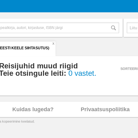
X
(EESTI KEELE SIHTASUTUS)
Reisijuhid muud riigid
SORTEERI
Teie otsingule leiti:
0 vastet.
Kuidas lugeda?
Privaatsuspoliitika
ta kopeerimine keelatud.