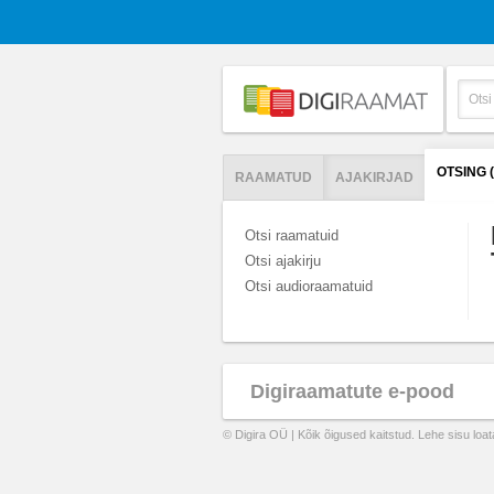
OTSING 
RAAMATUD
AJAKIRJAD
Otsi raamatuid
Otsi ajakirju
Otsi audioraamatuid
Digiraamatute e-pood
© Digira OÜ | Kõik õigused kaitstud. Lehe sisu loa