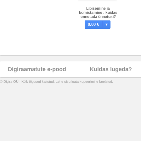
Libisemine ja
komistamine : kuidas
ennetada õnnetusi?
0.00 €
Digiraamatute e-pood
Kuidas lugeda?
© Digira OÜ | Kõik õigused kaitstud. Lehe sisu loata kopeerimine keelatud.