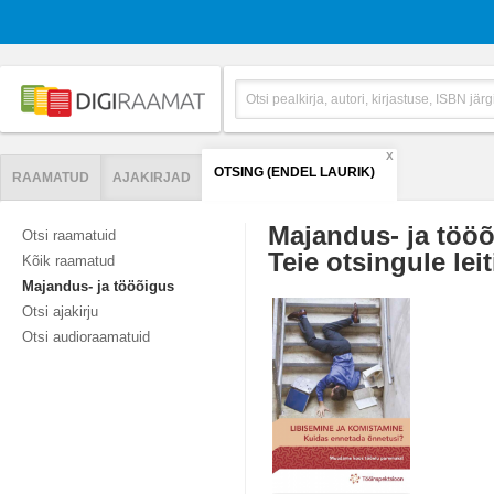
X
OTSING (ENDEL LAURIK)
RAAMATUD
AJAKIRJAD
Majandus- ja töö
Otsi raamatuid
Teie otsingule leit
Kõik raamatud
Majandus- ja tööõigus
Otsi ajakirju
Otsi audioraamatuid