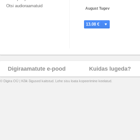
Otsi audioraamatuid
August Tugev
13.08 €
Digiraamatute e-pood
Kuidas lugeda?
© Digira OÜ | Kõik õigused kaitstud. Lehe sisu loata kopeerimine keelatud.