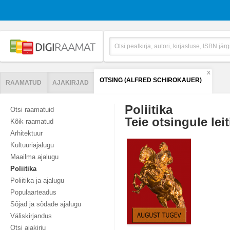
X
OTSING (ALFRED SCHIROKAUER)
RAAMATUD
AJAKIRJAD
Poliitika
Otsi raamatuid
Teie otsingule leit
Kõik raamatud
Arhitektuur
Kultuuriajalugu
Maailma ajalugu
Poliitika
Poliitika ja ajalugu
Populaarteadus
Sõjad ja sõdade ajalugu
Väliskirjandus
Otsi ajakirju