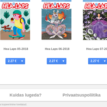
Hea Laps 05-2018
Hea Laps 06-2018
Hea Laps 07-2
2.27 €
2.27 €
2.27 €
Kuidas lugeda?
Privaatsuspoliitika
ta kopeerimine keelatud.