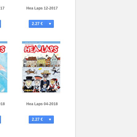
017
Hea Laps 12-2017
2.27 €
018
Hea Laps 04-2018
2.27 €