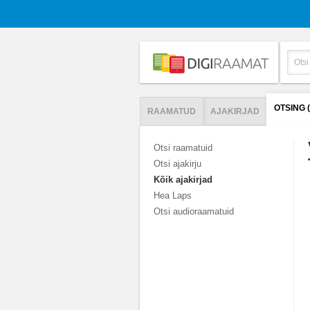
OTSING 
RAAMATUD
AJAKIRJAD
Otsi raamatuid
Otsi ajakirju
Kõik ajakirjad
Hea Laps
Otsi audioraamatuid