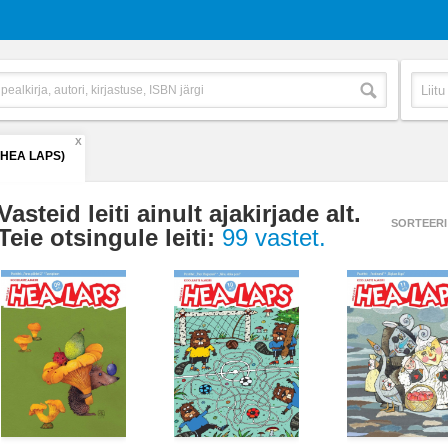
X
(HEA LAPS)
Vasteid leiti ainult ajakirjade alt.
SORTEERI
Teie otsingule leiti:
99 vastet.