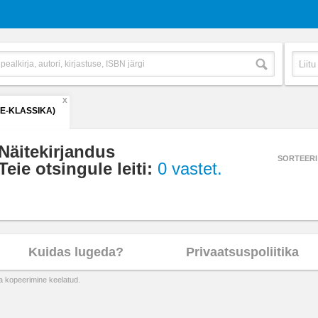
X
(E-KLASSIKA)
Näitekirjandus
SORTEERI
Teie otsingule leiti:
0 vastet.
Kuidas lugeda?
Privaatsuspoliitika
ta kopeerimine keelatud.