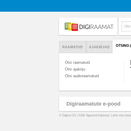
OTSING 
RAAMATUD
AJAKIRJAD
Otsi raamatuid
Otsi ajakirju
Otsi audioraamatuid
Digiraamatute e-pood
© Digira OÜ | Kõik õigused kaitstud. Lehe sisu loa