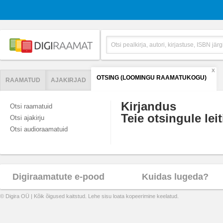
X
OTSING (LOOMINGU RAAMATUKOGU)
RAAMATUD
AJAKIRJAD
Kirjandus
Otsi raamatuid
Teie otsingule leit
Otsi ajakirju
Otsi audioraamatuid
Digiraamatute e-pood
Kuidas lugeda?
© Digira OÜ | Kõik õigused kaitstud. Lehe sisu loata kopeerimine keelatud.