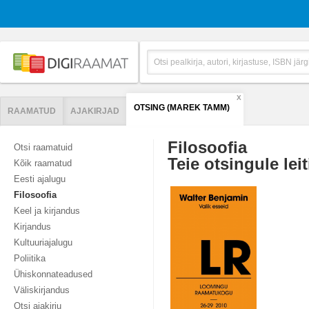
X
OTSING (MAREK TAMM)
RAAMATUD
AJAKIRJAD
Filosoofia
Otsi raamatuid
Teie otsingule leit
Kõik raamatud
Eesti ajalugu
Filosoofia
Keel ja kirjandus
Kirjandus
Kultuuriajalugu
Poliitika
Ühiskonnateadused
Väliskirjandus
Otsi ajakirju