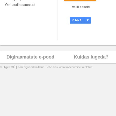
Otsi audioraamatuid
Valik esseid
2.66 €
Digiraamatute e-pood
Kuidas lugeda?
© Digira OÜ | Kõik õigused kaitstud. Lehe sisu loata kopeerimine keelatud.