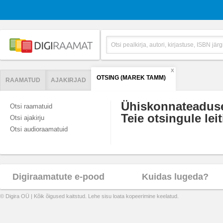
X
OTSING (MAREK TAMM)
RAAMATUD
AJAKIRJAD
Ühiskonnateadus
Otsi raamatuid
Teie otsingule leit
Otsi ajakirju
Otsi audioraamatuid
Digiraamatute e-pood
Kuidas lugeda?
© Digira OÜ | Kõik õigused kaitstud. Lehe sisu loata kopeerimine keelatud.