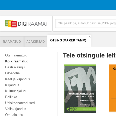
X
OTSING (MAREK TAMM)
RAAMATUD
AJAKIRJAD
Teie otsingule leit
Otsi raamatuid
Kõik raamatud
Eesti ajalugu
Filosoofia
Keel ja kirjandus
Kirjandus
Kultuuriajalugu
Poliitika
Ühiskonnateadused
Väliskirjandus
Otsi ajakirju