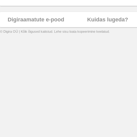
Digiraamatute e-pood
Kuidas lugeda?
© Digira OÜ | Kõik õigused kaitstud. Lehe sisu loata kopeerimine keelatud.