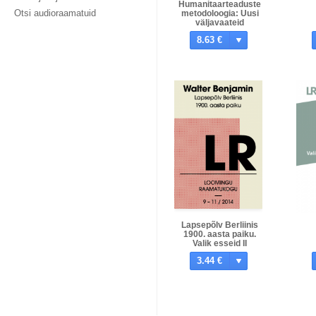
Humanitaarteaduste
Otsi audioraamatuid
metodoloogia: Uusi
väljavaateid
8.63 €
Lapsepõlv Berliinis
1900. aasta paiku.
Valik esseid II
3.44 €