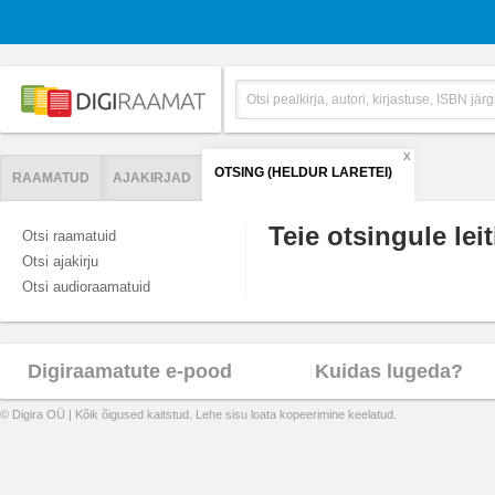
X
OTSING (HELDUR LARETEI)
RAAMATUD
AJAKIRJAD
Teie otsingule leit
Otsi raamatuid
Otsi ajakirju
Otsi audioraamatuid
Digiraamatute e-pood
Kuidas lugeda?
© Digira OÜ | Kõik õigused kaitstud. Lehe sisu loata kopeerimine keelatud.