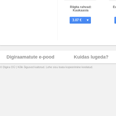
Riigita rahvad:
E
Kaukaasia
3.07 €
Digiraamatute e-pood
Kuidas lugeda?
© Digira OÜ | Kõik õigused kaitstud. Lehe sisu loata kopeerimine keelatud.