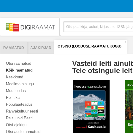
X
OTSING (LOODUSE RAAMATUKOGU)
RAAMATUD
AJAKIRJAD
Vasteid leiti ainul
Otsi raamatuid
Teie otsingule leit
Kõik raamatud
Keskkond
Maailma ajalugu
Muu loodus
Poliitika
Populaarteadus
Rahvakultuur eesti
Reisijuhid Eesti
Otsi ajakirju
Otsi audioraamatuid