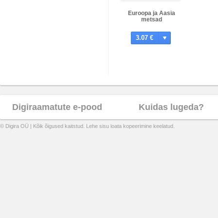
Euroopa ja Aasia
metsad
3.07 €
Digiraamatute e-pood
Kuidas lugeda?
© Digira OÜ | Kõik õigused kaitstud. Lehe sisu loata kopeerimine keelatud.