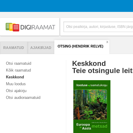
X
OTSING (HENDRIK RELVE)
RAAMATUD
AJAKIRJAD
Keskkond
Otsi raamatuid
Teie otsingule leit
Kõik raamatud
Keskkond
Muu loodus
Otsi ajakirju
Otsi audioraamatuid