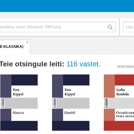
X
(E-KLASSIKA)
Teie otsingule leiti:
116 vastet.
SORTEERI