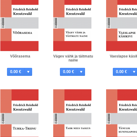
Võõrasema
Vägev vähk ja täitmatu
Vaeslapse käsik
naine
0.00 €
0.00 €
0.00 €