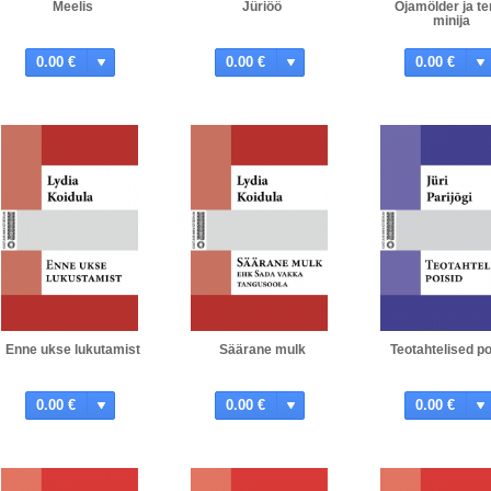
Meelis
Jüriöö
Ojamölder ja t
minija
0.00 €
0.00 €
0.00 €
Enne ukse lukutamist
Säärane mulk
Teotahtelised po
0.00 €
0.00 €
0.00 €