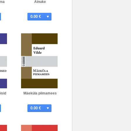
ema
Ainuke
0.00 €
isid
Mäeküla piimamees
0.00 €