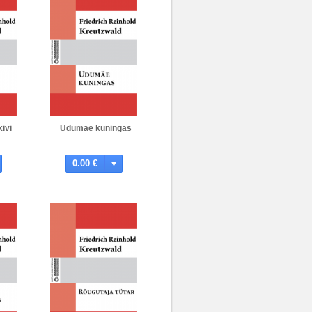
ivi
Udumäe kuningas
0.00 €