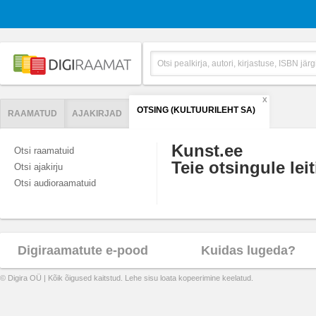
X
OTSING (KULTUURILEHT SA)
RAAMATUD
AJAKIRJAD
Kunst.ee
Otsi raamatuid
Teie otsingule leit
Otsi ajakirju
Otsi audioraamatuid
Digiraamatute e-pood
Kuidas lugeda?
© Digira OÜ | Kõik õigused kaitstud. Lehe sisu loata kopeerimine keelatud.