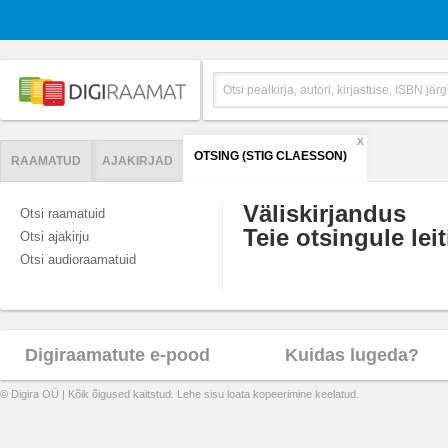
X
OTSING (STIG CLAESSON)
RAAMATUD
AJAKIRJAD
Väliskirjandus
Otsi raamatuid
Teie otsingule leit
Otsi ajakirju
Otsi audioraamatuid
Digiraamatute e-pood
Kuidas lugeda?
© Digira OÜ | Kõik õigused kaitstud. Lehe sisu loata kopeerimine keelatud.