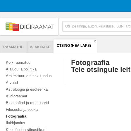
X
OTSING (HEA LAPS)
RAAMATUD
AJAKIRJAD
Fotograafia
Kõik raamatud
Teie otsingule leit
Ajalugu ja poliitika
Arhitektuur ja sisekujundus
Arvutid
Astroloogia ja esoteerika
Audioraamat
Biograafiad ja memuaarid
Filosoofia ja eetika
Fotograafia
Ilukirjandus
Keeleõpe ja sõnastikud