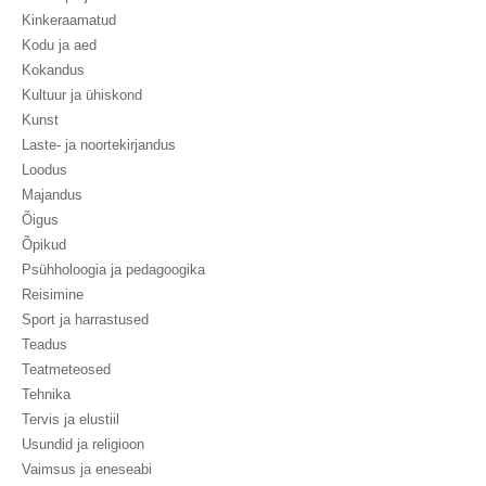
Kinkeraamatud
Kodu ja aed
Kokandus
Kultuur ja ühiskond
Kunst
Laste- ja noortekirjandus
Loodus
Majandus
Õigus
Õpikud
Psühholoogia ja pedagoogika
Reisimine
Sport ja harrastused
Teadus
Teatmeteosed
Tehnika
Tervis ja elustiil
Usundid ja religioon
Vaimsus ja eneseabi