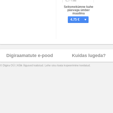
Seitsmekümne kahe
päevaga ümber
maailma
4.75 €
Digiraamatute e-pood
Kuidas lugeda?
© Digira OÜ | Kõik õigused kaitstud. Lehe sisu loata kopeerimine keelatud.