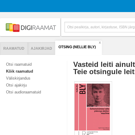
X
OTSING (NELLIE BLY)
RAAMATUD
AJAKIRJAD
Vasteid leiti ainul
Otsi raamatuid
Teie otsingule leit
Kõik raamatud
Väliskirjandus
Otsi ajakirju
Otsi audioraamatuid