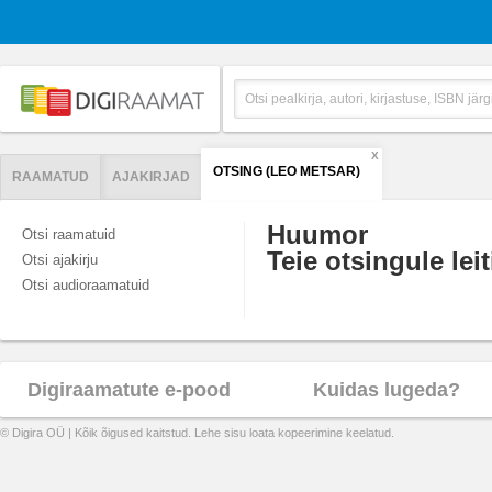
X
OTSING (LEO METSAR)
RAAMATUD
AJAKIRJAD
Huumor
Otsi raamatuid
Teie otsingule leit
Otsi ajakirju
Otsi audioraamatuid
Digiraamatute e-pood
Kuidas lugeda?
© Digira OÜ | Kõik õigused kaitstud. Lehe sisu loata kopeerimine keelatud.