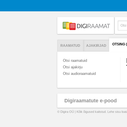
OTSING
RAAMATUD
AJAKIRJAD
Otsi raamatuid
Otsi ajakirju
Otsi audioraamatuid
Digiraamatute e-pood
© Digira OÜ | Kõik õigused kaitstud. Lehe sisu loa