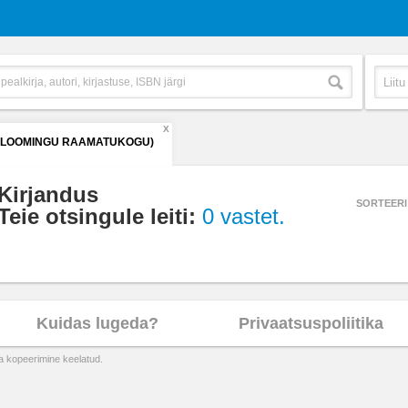
X
 (LOOMINGU RAAMATUKOGU)
Kirjandus
SORTEERI
Teie otsingule leiti:
0 vastet.
Kuidas lugeda?
Privaatsuspoliitika
ta kopeerimine keelatud.