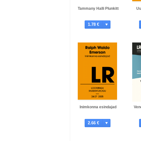
Tammany Halli Plunkitt
Uu
1.78 €
Inimkonna esindajad
Ven
2.66 €