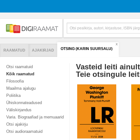
X
OTSING (KARIN SUURSALU)
RAAMATUD
AJAKIRJAD
Vasteid leiti ainul
Otsi raamatuid
Teie otsingule leit
Kõik raamatud
Filosoofia
Maailma ajalugu
Poliitika
Ühiskonnateadused
Väliskirjandus
Varia. Biograafiad ja memuaarid
Otsi ajakirju
Otsi audioraamatuid