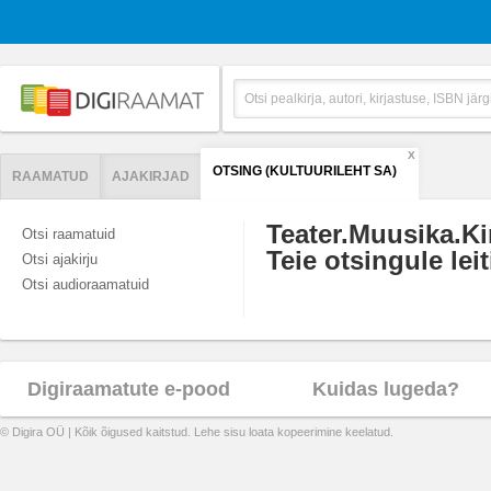
X
OTSING (KULTUURILEHT SA)
RAAMATUD
AJAKIRJAD
Teater.Muusika.K
Otsi raamatuid
Teie otsingule leit
Otsi ajakirju
Otsi audioraamatuid
Digiraamatute e-pood
Kuidas lugeda?
© Digira OÜ | Kõik õigused kaitstud. Lehe sisu loata kopeerimine keelatud.