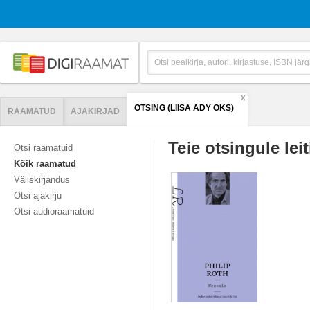
X
OTSING (LIISA ADY OKS)
RAAMATUD
AJAKIRJAD
Teie otsingule leit
Otsi raamatuid
Kõik raamatud
Väliskirjandus
Otsi ajakirju
Otsi audioraamatuid