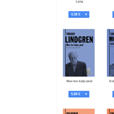
Lang
4.58 €
Mao tee kalju peal
Kul
5.89 €