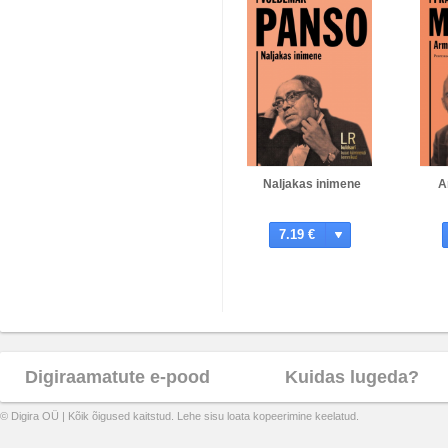
Naljakas inimene
A
7.19 €
Digiraamatute e-pood
Kuidas lugeda?
© Digira OÜ | Kõik õigused kaitstud. Lehe sisu loata kopeerimine keelatud.