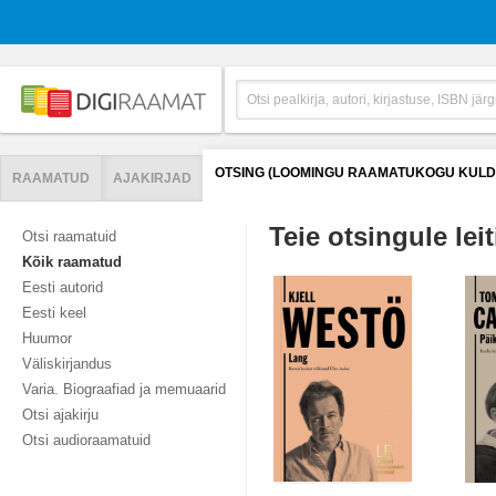
OTSING (LOOMINGU RAAMATUKOGU KULD
RAAMATUD
AJAKIRJAD
Teie otsingule leit
Otsi raamatuid
Kõik raamatud
Eesti autorid
Eesti keel
Huumor
Väliskirjandus
Varia. Biograafiad ja memuaarid
Otsi ajakirju
Otsi audioraamatuid