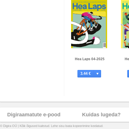
Hea Laps 04-2025
He
3.44 €
Digiraamatute e-pood
Kuidas lugeda?
© Digira OÜ | Kõik õigused kaitstud. Lehe sisu loata kopeerimine keelatud.