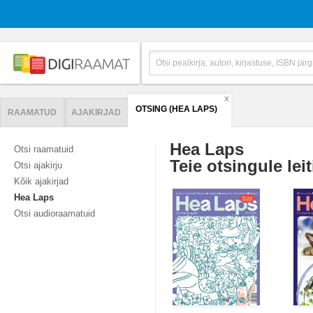
X
OTSING (HEA LAPS)
RAAMATUD
AJAKIRJAD
Hea Laps
Otsi raamatuid
Teie otsingule leit
Otsi ajakirju
Kõik ajakirjad
Hea Laps
Otsi audioraamatuid