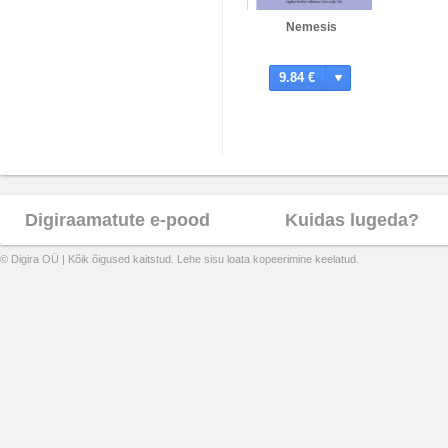
Nemesis
9.84 €
Digiraamatute e-pood
Kuidas lugeda?
© Digira OÜ | Kõik õigused kaitstud. Lehe sisu loata kopeerimine keelatud.