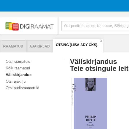
X
OTSING (LIISA ADY OKS)
RAAMATUD
AJAKIRJAD
Väliskirjandus
Otsi raamatuid
Teie otsingule leit
Kõik raamatud
Väliskirjandus
Otsi ajakirju
Otsi audioraamatuid