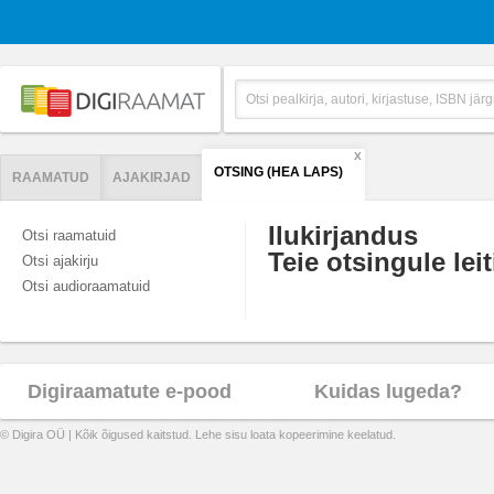
X
OTSING (HEA LAPS)
RAAMATUD
AJAKIRJAD
Ilukirjandus
Otsi raamatuid
Teie otsingule leit
Otsi ajakirju
Otsi audioraamatuid
Digiraamatute e-pood
Kuidas lugeda?
© Digira OÜ | Kõik õigused kaitstud. Lehe sisu loata kopeerimine keelatud.