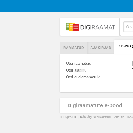
OTSING 
RAAMATUD
AJAKIRJAD
Otsi raamatuid
Otsi ajakirju
Otsi audioraamatuid
Digiraamatute e-pood
© Digira OÜ | Kõik õigused kaitstud. Lehe sisu loa