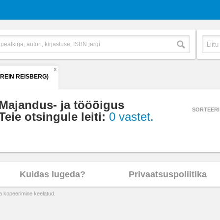
X
(REIN REISBERG)
Majandus- ja tööõigus
SORTEERI
Teie otsingule leiti:
0 vastet.
Kuidas lugeda?
Privaatsuspoliitika
ta kopeerimine keelatud.