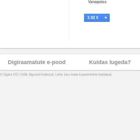
Vanapoiss
3.92 €
Digiraamatute e-pood
Kuidas lugeda?
© Digira OÜ | Kõik õigused kaitstud. Lehe sisu loata kopeerimine keelatud.