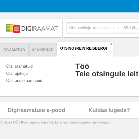
X
OTSING (REIN REISBERG)
RAAMATUD
AJAKIRJAD
Töö
Otsi raamatuid
Teie otsingule leit
Otsi ajakirju
Otsi audioraamatuid
Digiraamatute e-pood
Kuidas lugeda?
© Digira OÜ | Kõik õigused kaitstud. Lehe sisu loata kopeerimine keelatud.