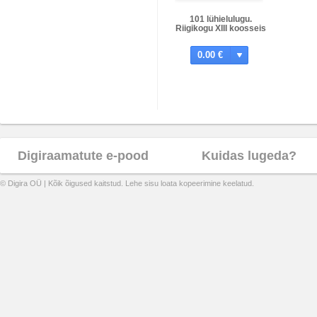
101 lühielulugu.
Riigikogu XIII koosseis
0.00 €
Digiraamatute e-pood
Kuidas lugeda?
© Digira OÜ | Kõik õigused kaitstud. Lehe sisu loata kopeerimine keelatud.