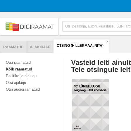
X
OTSING (HILLERMAA, RITA)
RAAMATUD
AJAKIRJAD
Vasteid leiti ainul
Otsi raamatuid
Teie otsingule leit
Kõik raamatud
Poliitika ja ajalugu
Otsi ajakirju
Otsi audioraamatuid