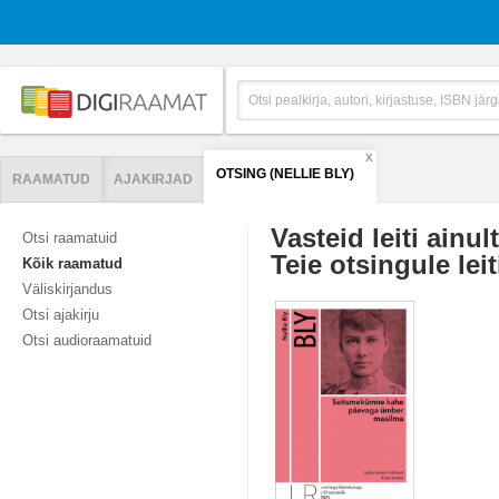
X
OTSING (NELLIE BLY)
RAAMATUD
AJAKIRJAD
Vasteid leiti ainul
Otsi raamatuid
Teie otsingule leit
Kõik raamatud
Väliskirjandus
Otsi ajakirju
Otsi audioraamatuid