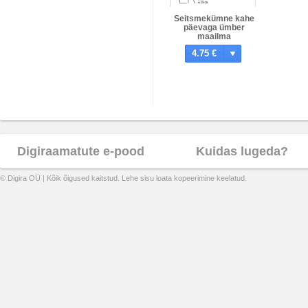
Seitsmekümne kahe
päevaga ümber
maailma
4.75 €
Digiraamatute e-pood
Kuidas lugeda?
© Digira OÜ | Kõik õigused kaitstud. Lehe sisu loata kopeerimine keelatud.