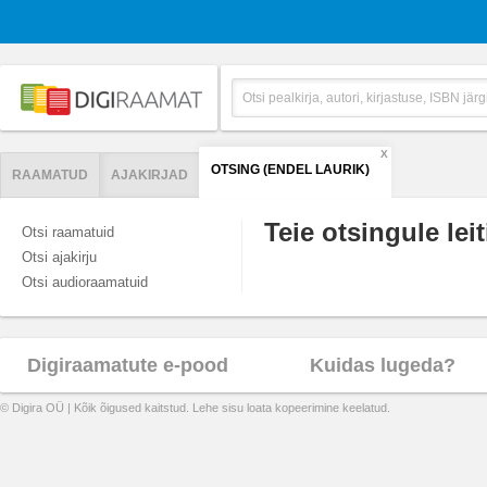
X
OTSING (ENDEL LAURIK)
RAAMATUD
AJAKIRJAD
Teie otsingule leit
Otsi raamatuid
Otsi ajakirju
Otsi audioraamatuid
Digiraamatute e-pood
Kuidas lugeda?
© Digira OÜ | Kõik õigused kaitstud. Lehe sisu loata kopeerimine keelatud.