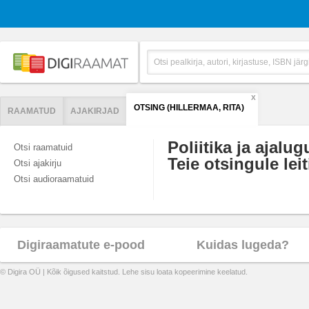
X
OTSING (HILLERMAA, RITA)
RAAMATUD
AJAKIRJAD
Poliitika ja ajalug
Otsi raamatuid
Teie otsingule leit
Otsi ajakirju
Otsi audioraamatuid
Digiraamatute e-pood
Kuidas lugeda?
© Digira OÜ | Kõik õigused kaitstud. Lehe sisu loata kopeerimine keelatud.