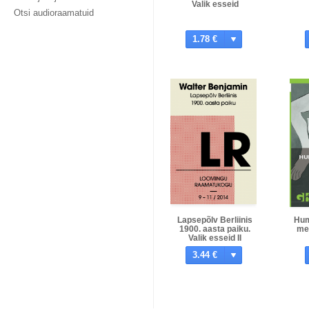
Valik esseid
Otsi audioraamatuid
1.78 €
Lapsepõlv Berliinis
Hum
1900. aasta paiku.
me
Valik esseid II
3.44 €