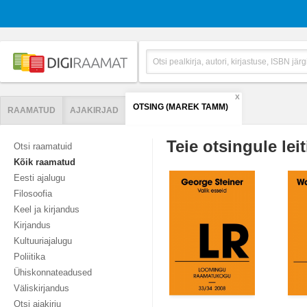
X
OTSING (MAREK TAMM)
RAAMATUD
AJAKIRJAD
Teie otsingule leit
Otsi raamatuid
Kõik raamatud
Eesti ajalugu
Filosoofia
Keel ja kirjandus
Kirjandus
Kultuuriajalugu
Poliitika
Ühiskonnateadused
Väliskirjandus
Otsi ajakirju