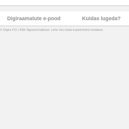
Digiraamatute e-pood
Kuidas lugeda?
© Digira OÜ | Kõik õigused kaitstud. Lehe sisu loata kopeerimine keelatud.