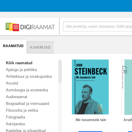
RAAMATUD
AJAKIRJAD
Kõik raamatud
Ajalugu ja poliitika
Arhitektuur ja sisekujundus
Arvutid
Astroloogia ja esoteerika
Audioraamat
Biograafiad ja memuaarid
Filosoofia ja eetika
Fotograafia
Me tusameele talv
Arutl
Ilukirjandus
Keeleõpe ja sõnastikud