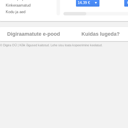
14.39 €
Kinkeraamatud
Kodu ja aed
Kokandus
Kultuur ja ühiskond
Kunst
Digiraamatute e-pood
Kuidas lugeda?
Laste- ja noortekirjandus
Loodus
© Digira OÜ | Kõik õigused kaitstud. Lehe sisu loata kopeerimine keelatud.
Majandus
Õigus
Õpikud
Psühholoogia ja pedagoogika
Reisimine
Sport ja harrastused
Teadus
Teatmeteosed
Tehnika
Tervis ja elustiil
Usundid ja religioon
Vaimsus ja eneseabi