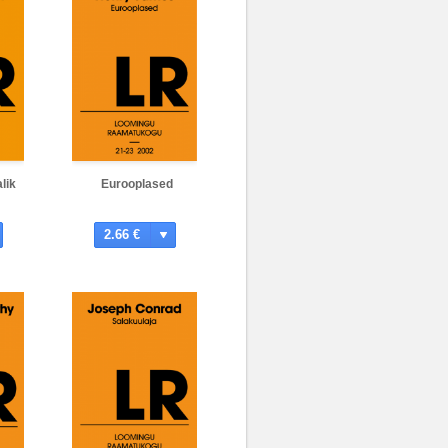
lik
Eurooplased
2.66 €