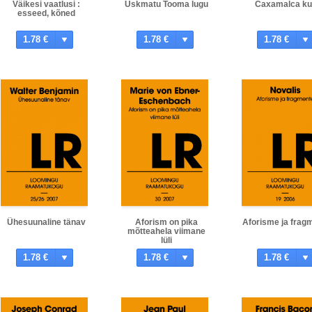
Väikesi vaatlusi :
Uskmatu Tooma lugu
Caxamalca ku
esseed, kõned
1.78 €
1.78 €
1.78 €
Ühesuunaline tänav
Aforism on pika
Aforisme ja frag
mõtteahela viimane
lüli
1.78 €
1.78 €
1.78 €