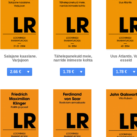
Salajane kaaslane.
Tähelepanekuid meie,
Uus Atlantis. Va
Varjujoon
narride inimeste kohta
esseid
2.66 €
1.78 €
1.78 €