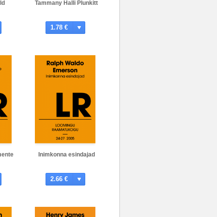
ld
Tammany Halli Plunkitt
1.78 €
mente
Inimkonna esindajad
2.66 €