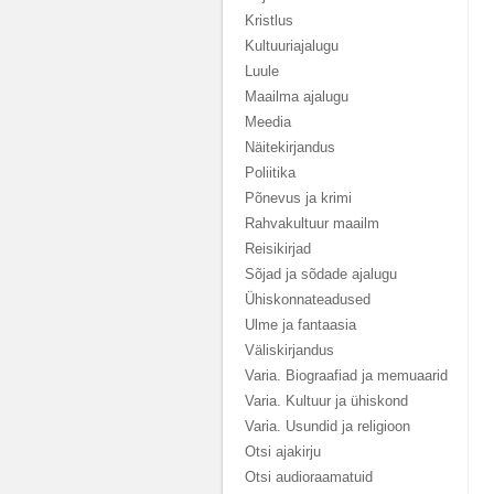
Kristlus
Kultuuriajalugu
Luule
Maailma ajalugu
Meedia
Näitekirjandus
Poliitika
Põnevus ja krimi
Rahvakultuur maailm
Reisikirjad
Sõjad ja sõdade ajalugu
Ühiskonnateadused
Ulme ja fantaasia
Väliskirjandus
Varia. Biograafiad ja memuaarid
Varia. Kultuur ja ühiskond
Varia. Usundid ja religioon
Otsi ajakirju
Otsi audioraamatuid