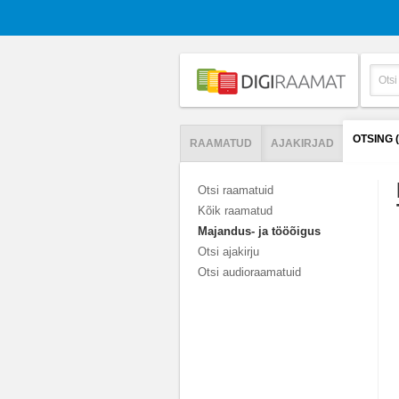
OTSING 
RAAMATUD
AJAKIRJAD
Otsi raamatuid
Kõik raamatud
Majandus- ja tööõigus
Otsi ajakirju
Otsi audioraamatuid