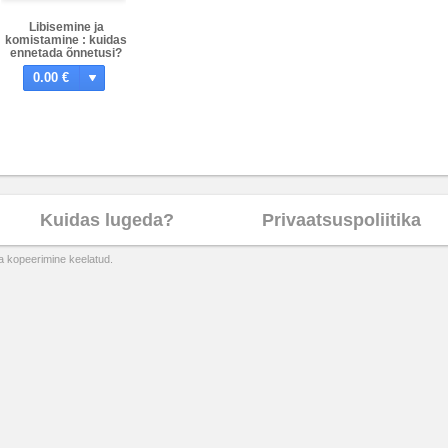
Libisemine ja
komistamine : kuidas
ennetada õnnetusi?
0.00 €
Kuidas lugeda?
Privaatsuspoliitika
ta kopeerimine keelatud.