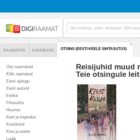
X
OTSING (EESTI KEELE SIHTASUTUS)
RAAMATUD
AJAKIRJAD
Reisijuhid muud r
Otsi raamatuid
Teie otsingule leit
Kõik raamatud
Eesti ajalugu
Eesti autorid
Eetika
Filosoofia
Huumor
Keel ja kirjandus
Keskkond
Kino ja teater
Luule