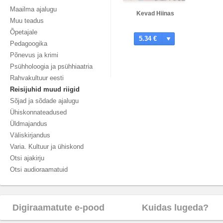
Maailma ajalugu
Kevad Hiinas
Muu teadus
Õpetajale
5.34 €
Pedagoogika
Põnevus ja krimi
Psühholoogia ja psühhiaatria
Rahvakultuur eesti
Reisijuhid muud riigid
Sõjad ja sõdade ajalugu
Ühiskonnateadused
Üldmajandus
Väliskirjandus
Varia. Kultuur ja ühiskond
Otsi ajakirju
Otsi audioraamatuid
Digiraamatute e-pood
Kuidas lugeda?