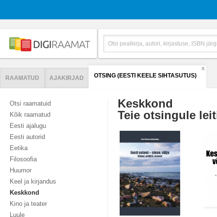
X
OTSING (EESTI KEELE SIHTASUTUS)
RAAMATUD
AJAKIRJAD
Keskkond
Otsi raamatuid
Teie otsingule leit
Kõik raamatud
Eesti ajalugu
Eesti autorid
Eetika
Filosoofia
Huumor
Keel ja kirjandus
Keskkond
Kino ja teater
Luule