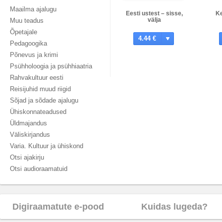
Maailma ajalugu
Eesti ustest – sisse,
K
välja
Muu teadus
Õpetajale
4.44 €
Pedagoogika
Põnevus ja krimi
Psühholoogia ja psühhiaatria
Rahvakultuur eesti
Reisijuhid muud riigid
Sõjad ja sõdade ajalugu
Ühiskonnateadused
Üldmajandus
Väliskirjandus
Varia. Kultuur ja ühiskond
Otsi ajakirju
Otsi audioraamatuid
Digiraamatute e-pood
Kuidas lugeda?