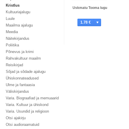
Kristlus
Uskmatu Tooma lugu
Kultuuriajalugu
Luule
1.78 €
Maailma ajalugu
Meedia
Näitekirjandus
Poliitika
Põnevus ja krimi
Rahvakultuur maailm
Reisikirjad
Sõjad ja sõdade ajalugu
Ühiskonnateadused
Ulme ja fantaasia
Väliskirjandus
Varia. Biograafiad ja memuaarid
Varia. Kultuur ja ühiskond
Varia. Usundid ja religioon
Otsi ajakirju
Otsi audioraamatuid