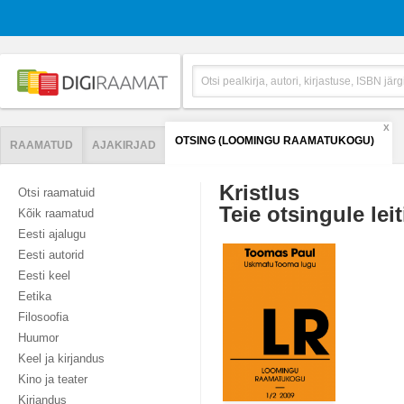
X
OTSING (LOOMINGU RAAMATUKOGU)
RAAMATUD
AJAKIRJAD
Kristlus
Otsi raamatuid
Teie otsingule leit
Kõik raamatud
Eesti ajalugu
Eesti autorid
Eesti keel
Eetika
Filosoofia
Huumor
Keel ja kirjandus
Kino ja teater
Kirjandus