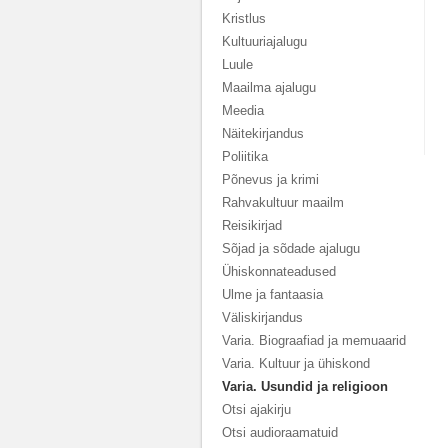
Kristlus
Kultuuriajalugu
Luule
Maailma ajalugu
Meedia
Näitekirjandus
Poliitika
Põnevus ja krimi
Rahvakultuur maailm
Reisikirjad
Sõjad ja sõdade ajalugu
Ühiskonnateadused
Ulme ja fantaasia
Väliskirjandus
Varia. Biograafiad ja memuaarid
Varia. Kultuur ja ühiskond
Varia. Usundid ja religioon
Otsi ajakirju
Otsi audioraamatuid