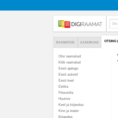
OTSING
RAAMATUD
AJAKIRJAD
Otsi raamatuid
Kõik raamatud
Eesti ajalugu
Eesti autorid
Eesti keel
Eetika
Filosoofia
Huumor
Keel ja kirjandus
Kino ja teater
Kirjandus