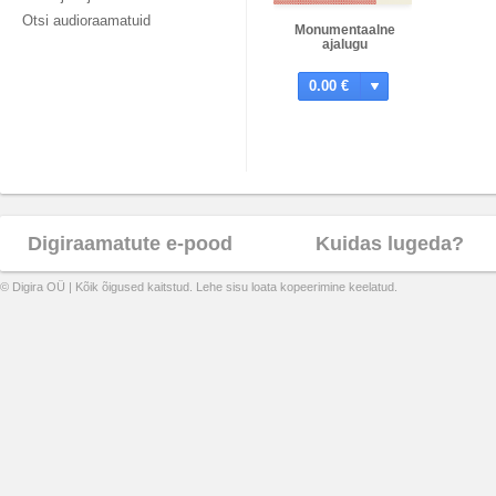
Otsi audioraamatuid
Monumentaalne
ajalugu
0.00 €
Digiraamatute e-pood
Kuidas lugeda?
© Digira OÜ | Kõik õigused kaitstud. Lehe sisu loata kopeerimine keelatud.