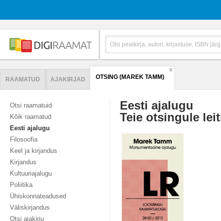
X
OTSING (MAREK TAMM)
RAAMATUD
AJAKIRJAD
Eesti ajalugu
Otsi raamatuid
Teie otsingule leit
Kõik raamatud
Eesti ajalugu
Filosoofia
Keel ja kirjandus
Kirjandus
Kultuuriajalugu
Poliitika
Ühiskonnateadused
Väliskirjandus
Otsi ajakirju