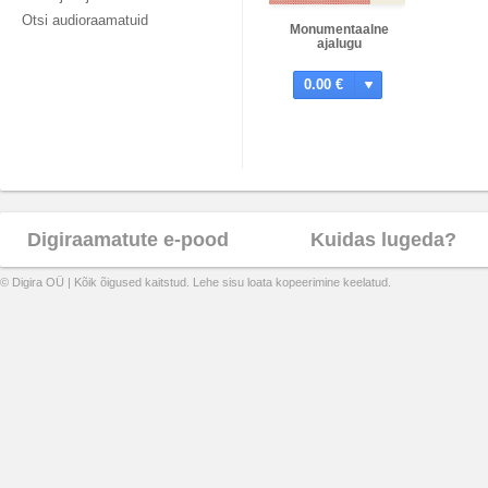
Otsi audioraamatuid
Monumentaalne
ajalugu
0.00 €
Digiraamatute e-pood
Kuidas lugeda?
© Digira OÜ | Kõik õigused kaitstud. Lehe sisu loata kopeerimine keelatud.