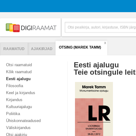
X
OTSING (MAREK TAMM)
RAAMATUD
AJAKIRJAD
Eesti ajalugu
Otsi raamatuid
Teie otsingule leit
Kõik raamatud
Eesti ajalugu
Filosoofia
Keel ja kirjandus
Kirjandus
Kultuuriajalugu
Poliitika
Ühiskonnateadused
Väliskirjandus
Otsi ajakirju