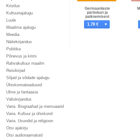
Kristlus
Germaanlaste
M
päritolust ja
Kultuuriajalugu
paiknemisest
Luule
1.78 €
Maailma ajalugu
Meedia
Näitekirjandus
Poliitika
Põnevus ja krimi
Rahvakultuur maailm
Reisikirjad
Sõjad ja sõdade ajalugu
Ühiskonnateadused
Ulme ja fantaasia
Väliskirjandus
Varia. Biograafiad ja memuaarid
Varia. Kultuur ja ühiskond
Varia. Usundid ja religioon
Otsi ajakirju
Otsi audioraamatuid