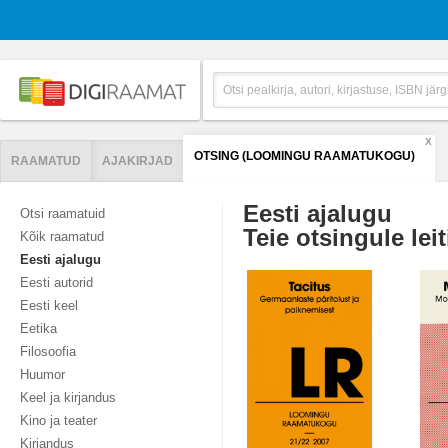
X
OTSING (LOOMINGU RAAMATUKOGU)
RAAMATUD
AJAKIRJAD
Eesti ajalugu
Otsi raamatuid
Teie otsingule leit
Kõik raamatud
Eesti ajalugu
Eesti autorid
Eesti keel
Eetika
Filosoofia
Huumor
Keel ja kirjandus
Kino ja teater
Kirjandus