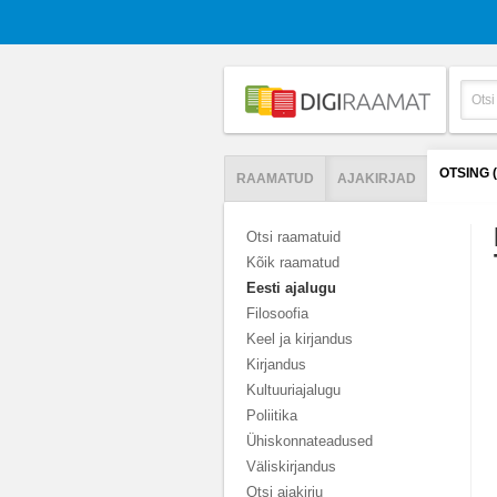
OTSING 
RAAMATUD
AJAKIRJAD
Otsi raamatuid
Kõik raamatud
Eesti ajalugu
Filosoofia
Keel ja kirjandus
Kirjandus
Kultuuriajalugu
Poliitika
Ühiskonnateadused
Väliskirjandus
Otsi ajakirju