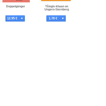
Doppelgänger
Tšingis-khaan on
Ungern-Sternberg
12.95 €
1.78 €