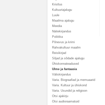
Kristlus
Kultuuriajalugu
Luule
Maailma ajalugu
Meedia
Näitekirjandus
Poliitika
Põnevus ja krimi
Rahvakultuur maailm
Reisikirjad
Sõjad ja sõdade ajalugu
Ühiskonnateadused
Ulme ja fantaasia
Väliskirjandus
Varia. Biograafiad ja memuaarid
Varia. Kultuur ja ühiskond
Varia. Usundid ja religioon
Otsi ajakirju
Otsi audioraamatuid