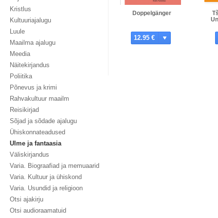
Kristlus
Doppelgänger
T
Un
Kultuuriajalugu
Luule
12.95 €
Maailma ajalugu
Meedia
Näitekirjandus
Poliitika
Põnevus ja krimi
Rahvakultuur maailm
Reisikirjad
Sõjad ja sõdade ajalugu
Ühiskonnateadused
Ulme ja fantaasia
Väliskirjandus
Varia. Biograafiad ja memuaarid
Varia. Kultuur ja ühiskond
Varia. Usundid ja religioon
Otsi ajakirju
Otsi audioraamatuid