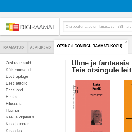
X
OTSING (LOOMINGU RAAMATUKOGU)
RAAMATUD
AJAKIRJAD
Ulme ja fantaasia
Otsi raamatuid
Teie otsingule leit
Kõik raamatud
Eesti ajalugu
Eesti autorid
Eesti keel
Eetika
Filosoofia
Huumor
Keel ja kirjandus
Kino ja teater
Kirjandus