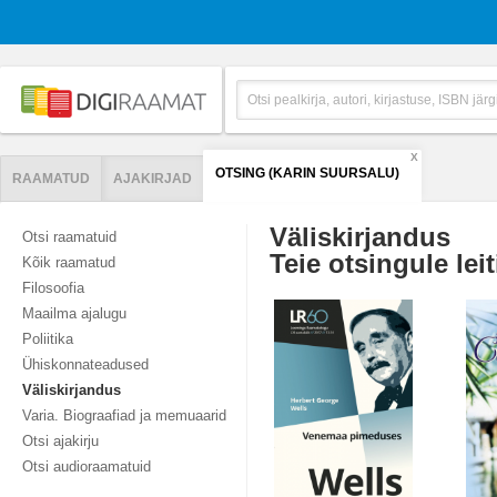
X
OTSING (KARIN SUURSALU)
RAAMATUD
AJAKIRJAD
Väliskirjandus
Otsi raamatuid
Teie otsingule leit
Kõik raamatud
Filosoofia
Maailma ajalugu
Poliitika
Ühiskonnateadused
Väliskirjandus
Varia. Biograafiad ja memuaarid
Otsi ajakirju
Otsi audioraamatuid