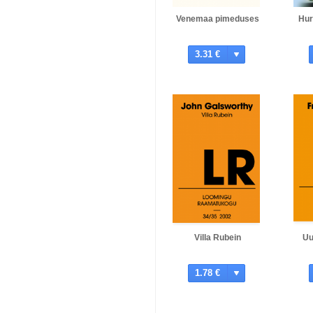
Venemaa pimeduses
Hur
3.31 €
Villa Rubein
Uu
1.78 €