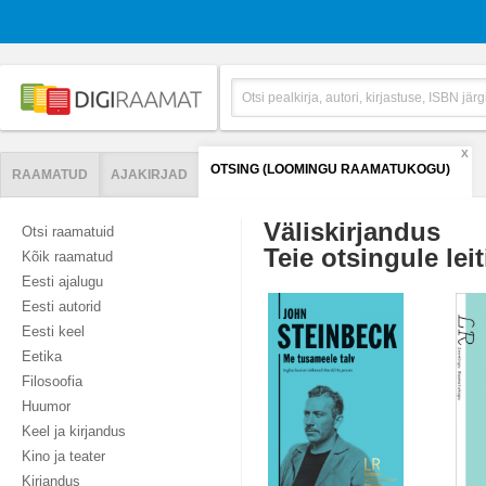
X
OTSING (LOOMINGU RAAMATUKOGU)
RAAMATUD
AJAKIRJAD
Väliskirjandus
Otsi raamatuid
Teie otsingule leit
Kõik raamatud
Eesti ajalugu
Eesti autorid
Eesti keel
Eetika
Filosoofia
Huumor
Keel ja kirjandus
Kino ja teater
Kirjandus