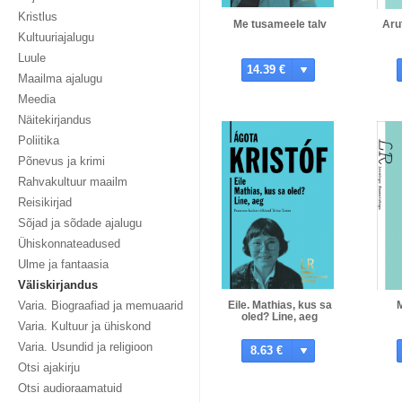
Kristlus
Me tusameele talv
Aru
Kultuuriajalugu
Luule
14.39 €
Maailma ajalugu
Meedia
Näitekirjandus
Poliitika
Põnevus ja krimi
Rahvakultuur maailm
Reisikirjad
Sõjad ja sõdade ajalugu
Ühiskonnateadused
Ulme ja fantaasia
Väliskirjandus
Varia. Biograafiad ja memuaarid
Eile. Mathias, kus sa
oled? Line, aeg
Varia. Kultuur ja ühiskond
Varia. Usundid ja religioon
8.63 €
Otsi ajakirju
Otsi audioraamatuid