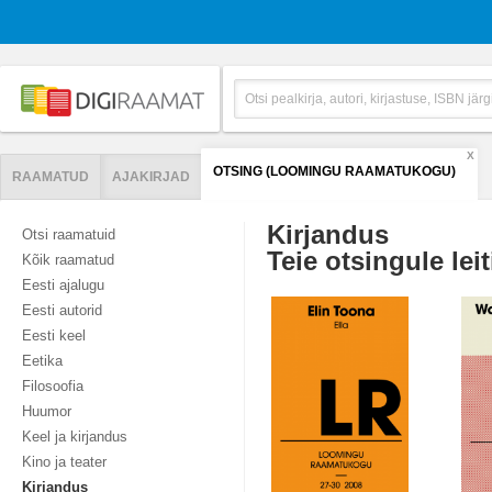
X
OTSING (LOOMINGU RAAMATUKOGU)
RAAMATUD
AJAKIRJAD
Kirjandus
Otsi raamatuid
Teie otsingule leit
Kõik raamatud
Eesti ajalugu
Eesti autorid
Eesti keel
Eetika
Filosoofia
Huumor
Keel ja kirjandus
Kino ja teater
Kirjandus