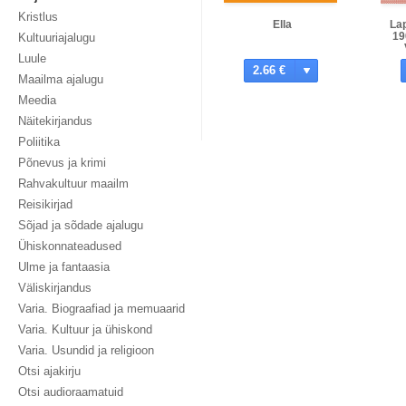
Kristlus
Ella
Lap
19
Kultuuriajalugu
Luule
2.66 €
Maailma ajalugu
Meedia
Näitekirjandus
Poliitika
Põnevus ja krimi
Rahvakultuur maailm
Reisikirjad
Sõjad ja sõdade ajalugu
Ühiskonnateadused
Ulme ja fantaasia
Väliskirjandus
Varia. Biograafiad ja memuaarid
Varia. Kultuur ja ühiskond
Varia. Usundid ja religioon
Otsi ajakirju
Otsi audioraamatuid